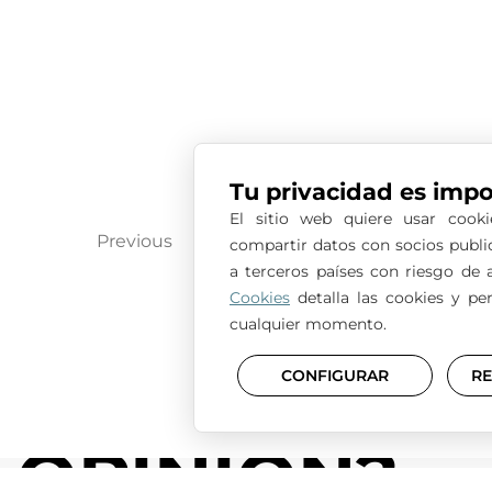
Necesitas
U
Previous
1
5
6
7
…
SEGUNDA
OPINIÓN?