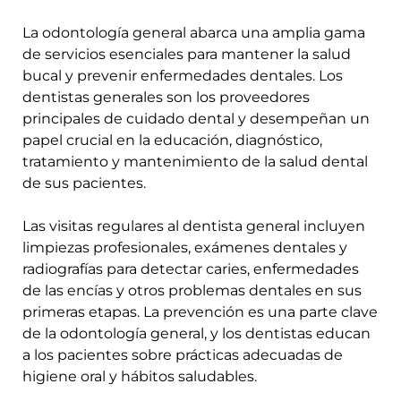
nosotros
POLÍTICA DE COOKIES
El sitio web quiere usar cookies opcionales para
mejorar la experiencia y compartir datos con socios
POLÍTICA DE PRIVACIDAD
publicitarios, lo que implica la transferencia de datos a
terceros países con riesgo de acceso por autoridades
POLÍTICA LEGAL
públicas. La
Política de Cookies
detalla las cookies y
permite cambiar o revocar el consentimiento en
cualquier momento.
ES
ACEPTAR TODAS
RECHAZAR TODAS
© COPYRIGHT INSPIRIA. TODOS LOS DERECHOS RESERVADOS
CONFIGURAR