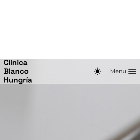
Implantología Dental
Medicina Oral
Odontología Conservadora
Odontología General
Odontopediatría
Ortodoncia
Periodoncia
Rehabilitación Oral