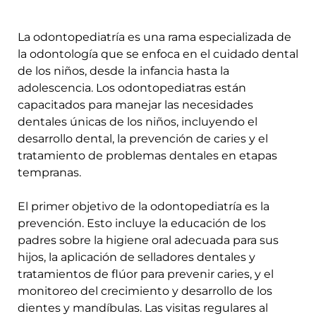
Tu privacidad es importante para
INICIO
nosotros
POLÍTICA DE COOKIES
El sitio web quiere usar cookies opcionales para
mejorar la experiencia y compartir datos con socios
POLÍTICA DE PRIVACIDAD
publicitarios, lo que implica la transferencia de datos a
terceros países con riesgo de acceso por autoridades
POLÍTICA LEGAL
públicas. La
Política de Cookies
detalla las cookies y
permite cambiar o revocar el consentimiento en
cualquier momento.
ES
ACEPTAR TODAS
RECHAZAR TODAS
© COPYRIGHT INSPIRIA. TODOS LOS DERECHOS RESERVADOS
CONFIGURAR