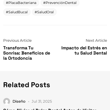
SaludBucal
SaludOral
Previous Article
Next Article
Transforma Tu
Impacto del Estrés en
Sonrisa: Beneficios de
tu Salud Dental
la Ortodoncia
Related Posts
Diseño
Jul 31, 2025
Cómo Aliviar el Dolor Dental Antes de Visitar
al Dentista