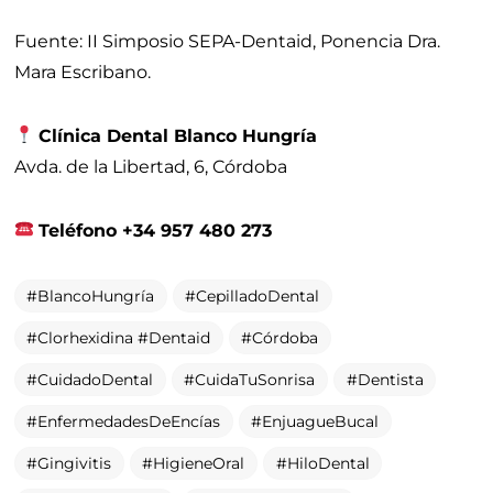
Fuente: II Simposio SEPA-Dentaid, Ponencia Dra.
Mara Escribano.
Clínica Dental Blanco Hungría
Avda. de la Libertad, 6, Córdoba
Teléfono +34 957 480 273
BlancoHungría
CepilladoDental
Clorhexidina #Dentaid
Córdoba
CuidadoDental
CuidaTuSonrisa
Dentista
EnfermedadesDeEncías
EnjuagueBucal
Gingivitis
HigieneOral
HiloDental
PlacaBacteriana
PrevenciónDental