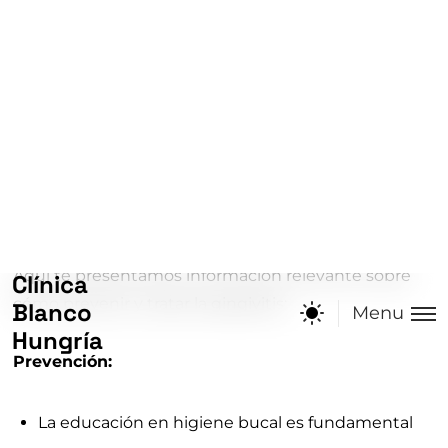
Diseño
Jul 19, 2024
La gingivitis es una condición común que se
caracteriza por enrojecimiento, inflamación y
sangrado de las encías. No debemos subestimar su
importancia, ya que puede ser el primer signo de
problemas más serios.
Aquí te presentamos información relevante sobre
cómo prevenir y tratar la gingivitis:
Prevención:
La educación en higiene bucal es fundamental
para prevenir la gingivitis. Los profesionales de la