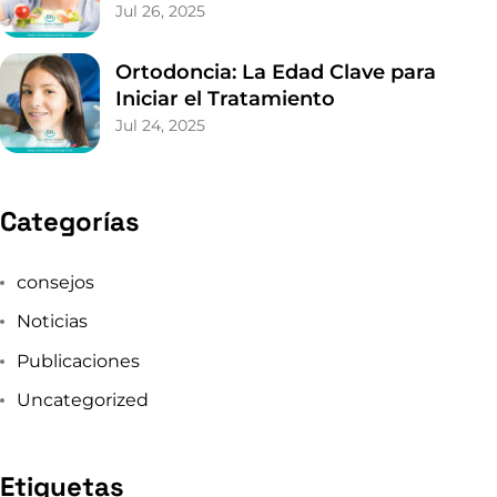
Categorías
consejos
Noticias
Publicaciones
Uncategorized
Etiquetas
BlancoHungría
Caries
CepilladoDental
CitaDental
ClínicaDental
ConsejosDentales
CuidadoDental
CuidadoDeTuSonrisa