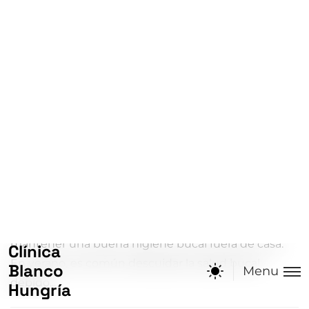
consejos
Sonrisa Perfecta en Verano: Cuida tu
s Dientes
Cuida tu sonrisa este verano: consejos para
mantener una buena higiene bucal fuera de casa.
En verano, es común descuidar la salud bucal
debido...
Diseño
Jul 26, 2025
Read More