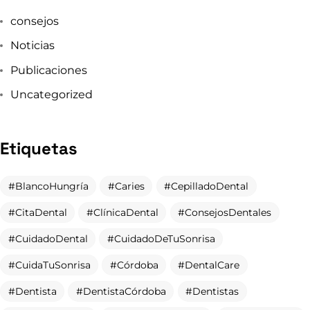
consejos
Noticias
Publicaciones
Uncategorized
Etiquetas
BlancoHungría
Caries
CepilladoDental
CitaDental
ClínicaDental
ConsejosDentales
CuidadoDental
CuidadoDeTuSonrisa
CuidaTuSonrisa
Córdoba
DentalCare
Dentista
DentistaCórdoba
Dentistas